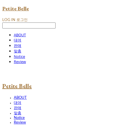
Petite Belle
LOG IN
로그인
ABOUT
대여
판매
맞춤
Notice
Review
Petite Belle
ABOUT
대여
판매
맞춤
Notice
Review