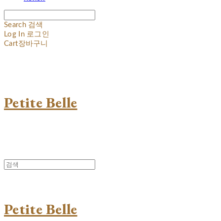
Search
검색
Log In
로그인
Cart
장바구니
Petite Belle
Petite Belle