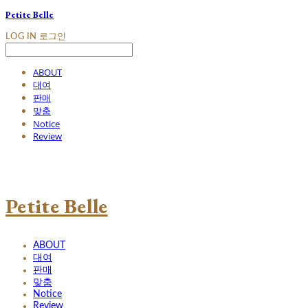
Petite Belle
LOG IN
로그인
ABOUT
대여
판매
맞춤
Notice
Review
Petite Belle
ABOUT
대여
판매
맞춤
Notice
Review