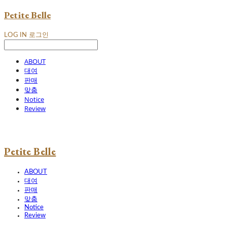
Petite Belle
LOG IN
로그인
ABOUT
대여
판매
맞춤
Notice
Review
Petite Belle
ABOUT
대여
판매
맞춤
Notice
Review