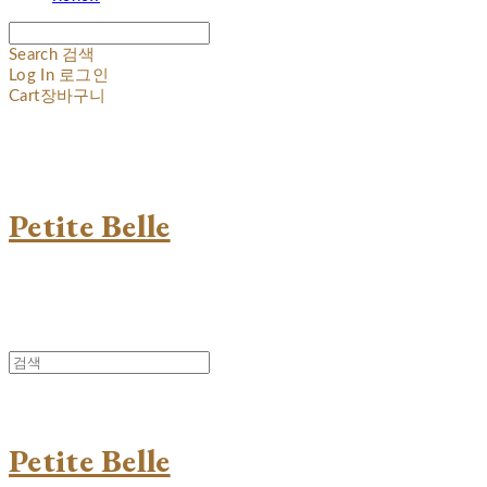
Search
검색
Log In
로그인
Cart
장바구니
Petite Belle
Petite Belle