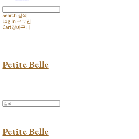
Search
검색
Log In
로그인
Cart
장바구니
Petite Belle
Petite Belle