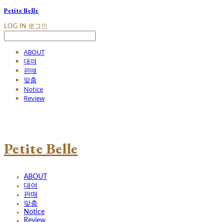
Petite Belle
LOG IN
로그인
ABOUT
대여
판매
맞춤
Notice
Review
Petite Belle
ABOUT
대여
판매
맞춤
Notice
Review