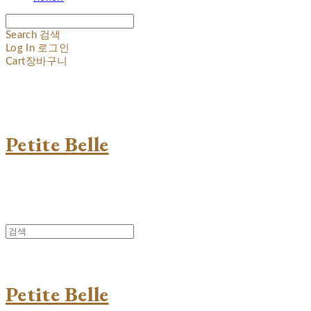
Search
검색
Log In
로그인
Cart
장바구니
Petite Belle
Petite Belle