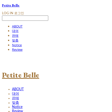
Petite Belle
LOG IN
로그인
ABOUT
대여
판매
맞춤
Notice
Review
Petite Belle
ABOUT
대여
판매
맞춤
Notice
Review