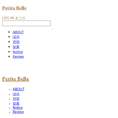
Petite Belle
LOG IN
로그인
ABOUT
대여
판매
맞춤
Notice
Review
Petite Belle
ABOUT
대여
판매
맞춤
Notice
Review