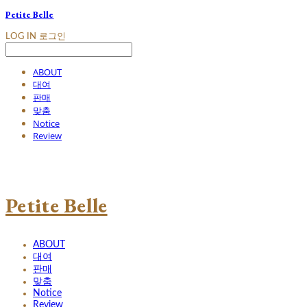
Petite Belle
LOG IN
로그인
ABOUT
대여
판매
맞춤
Notice
Review
Petite Belle
ABOUT
대여
판매
맞춤
Notice
Review