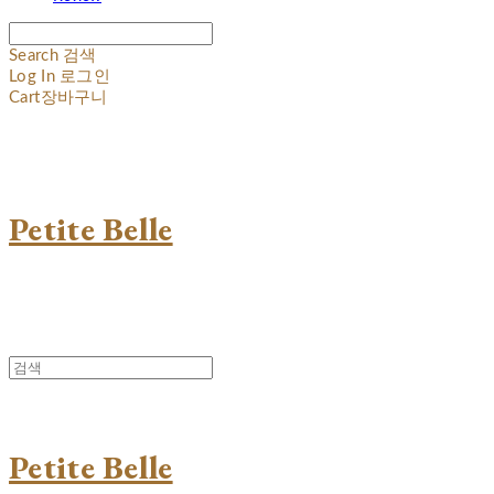
Search
검색
Log In
로그인
Cart
장바구니
Petite Belle
Petite Belle