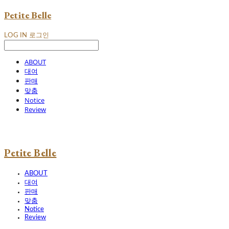
Petite Belle
LOG IN
로그인
ABOUT
대여
판매
맞춤
Notice
Review
Petite Belle
ABOUT
대여
판매
맞춤
Notice
Review