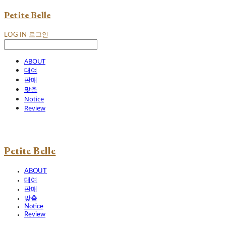
Petite Belle
LOG IN
로그인
ABOUT
대여
판매
맞춤
Notice
Review
Petite Belle
ABOUT
대여
판매
맞춤
Notice
Review