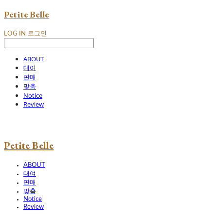
Petite Belle
LOG IN
로그인
ABOUT
대여
판매
맞춤
Notice
Review
Petite Belle
ABOUT
대여
판매
맞춤
Notice
Review