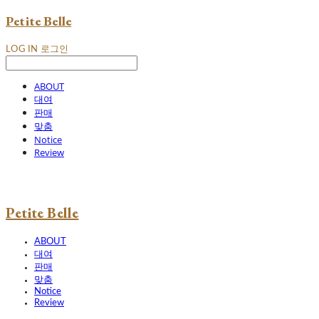
Petite Belle
LOG IN
로그인
ABOUT
대여
판매
맞춤
Notice
Review
Petite Belle
ABOUT
대여
판매
맞춤
Notice
Review