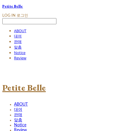
Petite Belle
LOG IN
로그인
ABOUT
대여
판매
맞춤
Notice
Review
Petite Belle
ABOUT
대여
판매
맞춤
Notice
Review