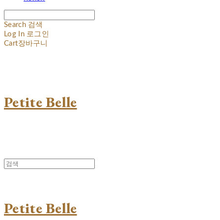
Search
검색
Log In
로그인
Cart
장바구니
Petite Belle
Petite Belle