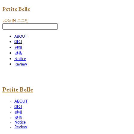
Petite Belle
LOG IN
로그인
ABOUT
대여
판매
맞춤
Notice
Review
Petite Belle
ABOUT
대여
판매
맞춤
Notice
Review