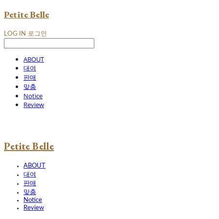
Petite Belle
LOG IN
로그인
ABOUT
대여
판매
맞춤
Notice
Review
Petite Belle
ABOUT
대여
판매
맞춤
Notice
Review