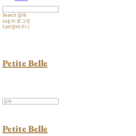
Search
검색
Log In
로그인
Cart
장바구니
Petite Belle
Petite Belle