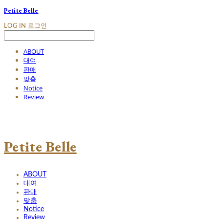
Petite Belle
LOG IN
로그인
ABOUT
대여
판매
맞춤
Notice
Review
Petite Belle
ABOUT
대여
판매
맞춤
Notice
Review