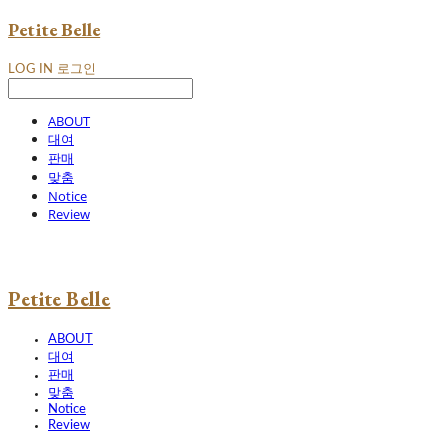
Petite Belle
LOG IN
로그인
ABOUT
대여
판매
맞춤
Notice
Review
Petite Belle
ABOUT
대여
판매
맞춤
Notice
Review