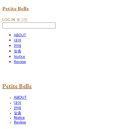
Petite Belle
LOG IN
로그인
ABOUT
대여
판매
맞춤
Notice
Review
Petite Belle
ABOUT
대여
판매
맞춤
Notice
Review