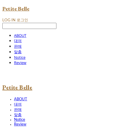
Petite Belle
LOG IN
로그인
ABOUT
대여
판매
맞춤
Notice
Review
Petite Belle
ABOUT
대여
판매
맞춤
Notice
Review