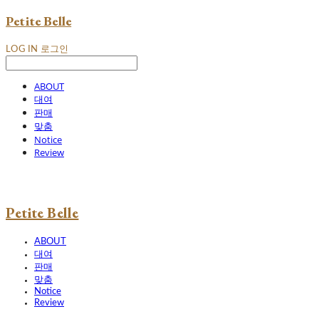
Petite Belle
LOG IN
로그인
ABOUT
대여
판매
맞춤
Notice
Review
Petite Belle
ABOUT
대여
판매
맞춤
Notice
Review