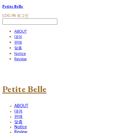
Petite Belle
LOG IN
로그인
ABOUT
대여
판매
맞춤
Notice
Review
Petite Belle
ABOUT
대여
판매
맞춤
Notice
Review