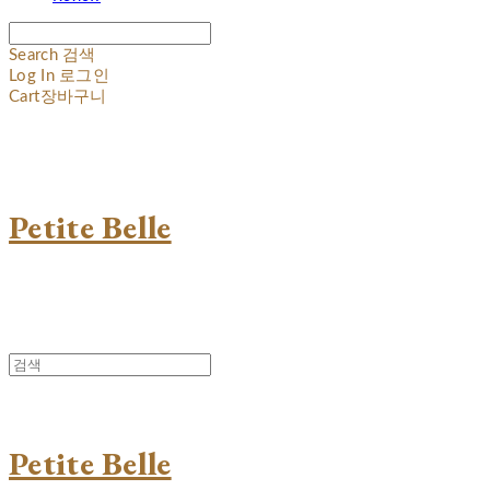
Search
검색
Log In
로그인
Cart
장바구니
Petite Belle
Petite Belle