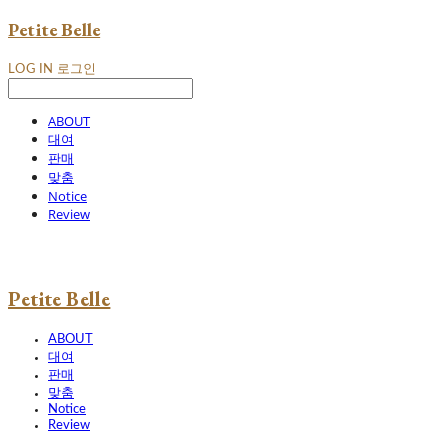
Petite Belle
LOG IN
로그인
ABOUT
대여
판매
맞춤
Notice
Review
Petite Belle
ABOUT
대여
판매
맞춤
Notice
Review