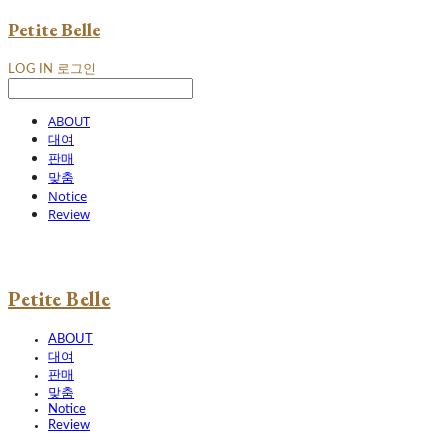
Petite Belle
LOG IN
로그인
ABOUT
대여
판매
맞춤
Notice
Review
Petite Belle
ABOUT
대여
판매
맞춤
Notice
Review