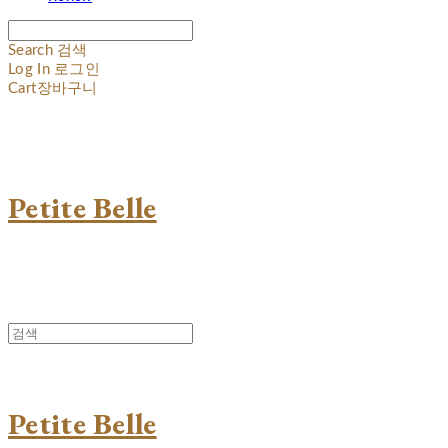
Search
검색
Log In
로그인
Cart
장바구니
Petite Belle
Petite Belle