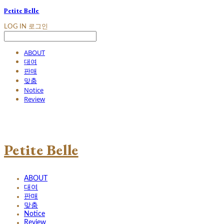
Petite Belle
LOG IN
로그인
ABOUT
대여
판매
맞춤
Notice
Review
Petite Belle
ABOUT
대여
판매
맞춤
Notice
Review