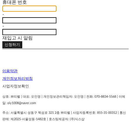
휴대폰 번호
-
-
재입고 시 알림
신청하기
이용약관
개인정보처리방침
사업자정보확인
상호: 쁘띠벨 | 대표: 오인영 | 개인정보관리책임자: 오인영 | 전화: 070-8834-5568 | 이메
일: oiy1008@naver.com
주소: 서울특별시 성동구 뚝섬로 321 2층 쁘띠벨 | 사업자등록번호:
855-31-00312
| 통신
판매:
제2025-서울성동-1482호
| 호스팅제공자: (주)식스샵