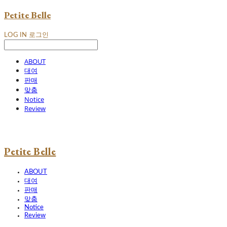
Petite Belle
LOG IN
로그인
ABOUT
대여
판매
맞춤
Notice
Review
Petite Belle
ABOUT
대여
판매
맞춤
Notice
Review