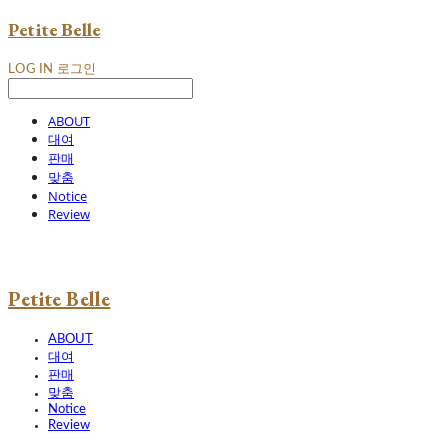
Petite Belle
LOG IN
로그인
ABOUT
대여
판매
맞춤
Notice
Review
Petite Belle
ABOUT
대여
판매
맞춤
Notice
Review