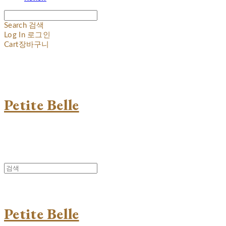
Search
검색
Log In
로그인
Cart
장바구니
Petite Belle
Petite Belle