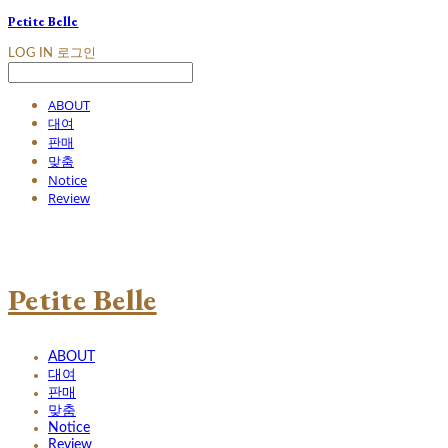
Petite Belle
LOG IN
로그인
ABOUT
대여
판매
맞춤
Notice
Review
Petite Belle
ABOUT
대여
판매
맞춤
Notice
Review