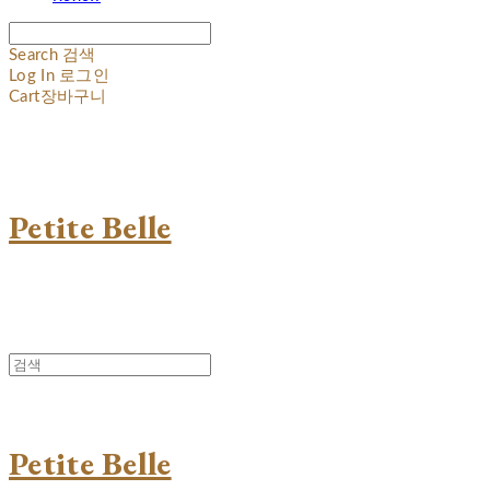
Search
검색
Log In
로그인
Cart
장바구니
Petite Belle
Petite Belle