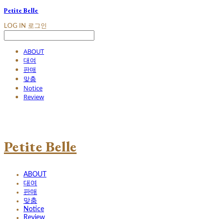
Petite Belle
LOG IN
로그인
ABOUT
대여
판매
맞춤
Notice
Review
Petite Belle
ABOUT
대여
판매
맞춤
Notice
Review