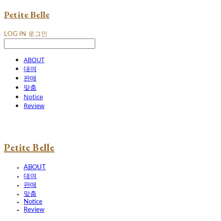
Petite Belle
LOG IN
로그인
ABOUT
대여
판매
맞춤
Notice
Review
Petite Belle
ABOUT
대여
판매
맞춤
Notice
Review